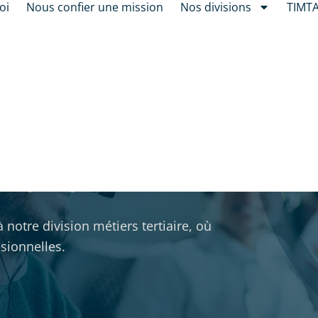
oi
Nous confier une mission
Nos divisions
TIMT
rutement pour
tiaire
otre division métiers tertiaire, où
sionnelles.