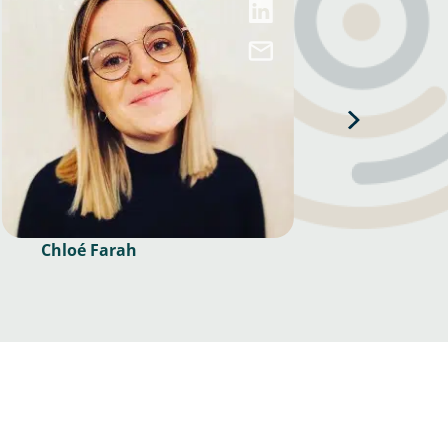
Chloé Farah
Vinc