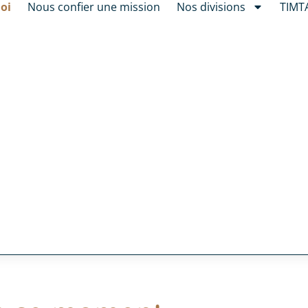
oi
Nous confier une mission
Nos divisions
TIMT
i
tentiel !
unités