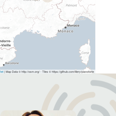
let
|
Map Data © http://osm.org/ - Tiles © https://github.com/tilery/pianoforte