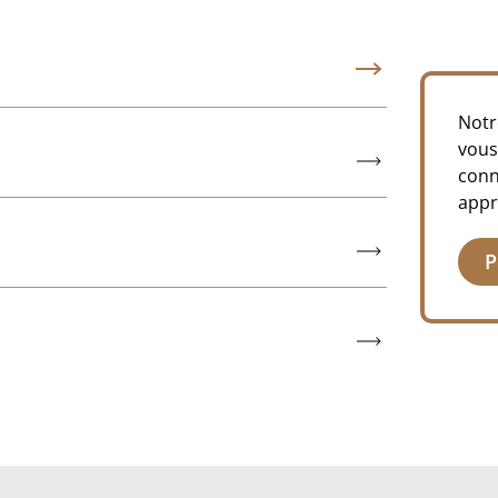
Notr
vous
conn
appr
P