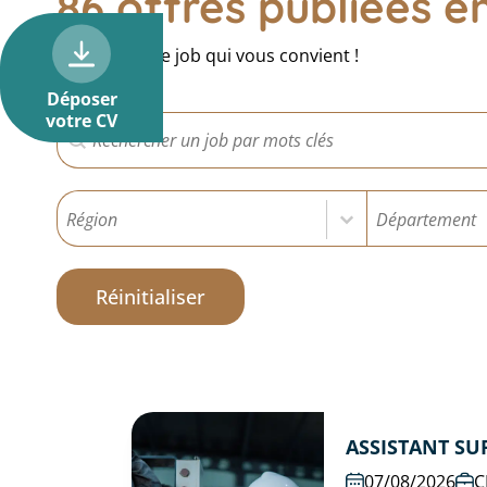
86 offres publiées 
Recherchez le job qui vous convient !
Déposer
votre CV
Recherche Offres Relevanssi
Rechercher
Sélectionnez le contenu
Sélectionnez l
Région
Départeme
Sélectionnez le contenu
Sélectionnez le 
Réinitialiser
ASSISTANT SU
07/08/2026
C